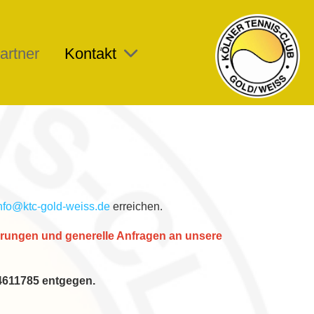
artner
Kontakt
nfo@ktc-gold-weiss.de
erreichen.
erungen und generelle Anfragen an unsere
4611785 entgegen.